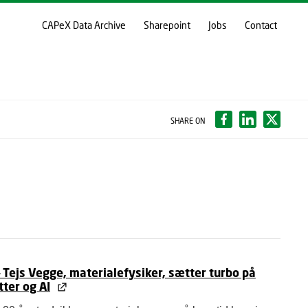
CAPeX Data Archive
Sharepoint
Jobs
Contact
SHARE ON
 Tejs Vegge, materialefysiker, sætter turbo på
ter og AI