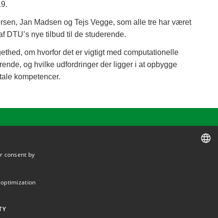
19.
rsen, Jan Madsen og Tejs Vegge, som alle tre har været
 af DTU’s nye tilbud til de studerende.
ethed, om hvorfor det er vigtigt med computationelle
rende, og hvilke udfordringer der ligger i at opbygge
itale kompetencer.
r consent by
DANISH
Supplier information (CVR and EAN)
DANISH
 optimization
ENGLISH
TY