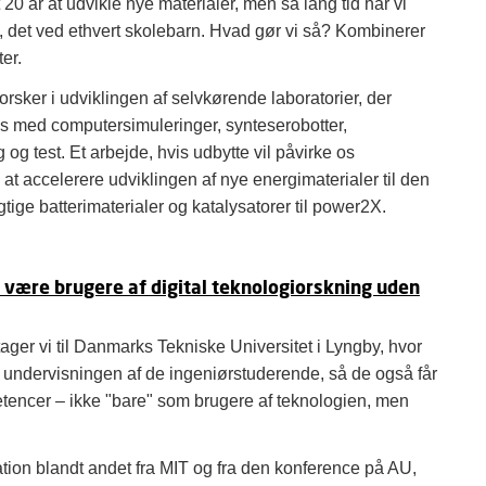
 20 år at udvikle nye materialer, men så lang tid har vi
g, det ved ethvert skolebarn. Hvad gør vi så? Kombinerer
er.
orsker i udviklingen af selvkørende laboratorier, der
ns med computersimuleringer, synteserobotter,
 og test. Et arbejde, hvis udbytte vil påvirke os
at accelerere udviklingen af nye energimaterialer til den
tige batterimaterialer og katalysatorer til power2X.
 være brugere af digital teknologiorskning uden
ager vi til Danmarks Tekniske Universitet i Lyngby, hvor
e undervisningen af de ingeniørstuderende, så de også får
etencer – ikke "bare" som brugere af teknologien, men
ation blandt andet fra MIT og fra den konference på AU,