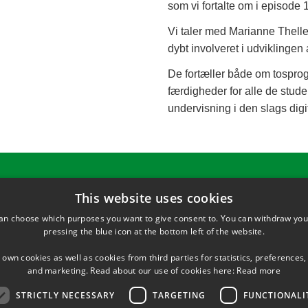
som vi fortalte om i episode 
Vi taler med Marianne Thelle
dybt involveret i udviklingen
De fortæller både om tosprog
færdigheder for alle de stude
undervisning i den slags dig
This website uses cookies
an choose which purposes you want to give consent to. You can withdraw you
SHORTCUTS
pressing the blue icon at the bottom left of the website.
unds Vej 1
Directions/map
 own cookies as well as cookies from third parties for statistics, preferences,
1A
and marketing. Read about our use of cookies here:
Read more
yngby
STRICTLY NECESSARY
TARGETING
FUNCTIONALI