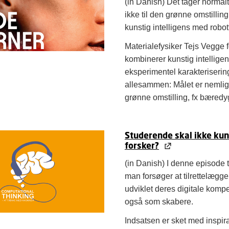
(in Danish) Det tager normalt
ikke til den grønne omstillin
kunstig intelligens med robott
Materialefysiker Tejs Vegge f
kombinerer kunstig intellige
eksperimentel karakterisering
allesammen: Målet er nemlig 
grønne omstilling, fx bæredyg
Studerende skal ikke kun
forsker?
(in Danish) I denne episode t
man forsøger at tilrettelægg
udviklet deres digitale komp
også som skabere.
Indsatsen er sket med inspir