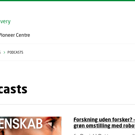
GO TO PRIMARY CONTENT (PRESS ENTER)
overy
Pioneer Centre
S
PODCASTS
casts
Forskning uden forsker? –
grøn omstilling med robot